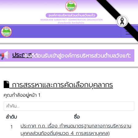
ประกาศ
:
ยินดีต้อนรับเข้าสู่องค์การบริหารส่วนตำบลวังแก
การสรรหาและการคัดเลือกบุคลากร
คุณกำลังอยู่หน้า 1
ลำดับ
ชื่อ
ประกาศ ก.ถ. เรื่อง กำหนดมาตรฐานกลางการบริหารงาน
1
บุคคลส่วนท้องถิ่น(หมวด 4 การสรรหาบุคคล)