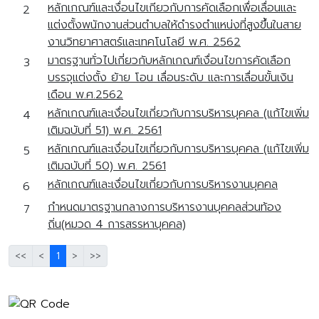
หลักเกณฑ์และเงื่อนไขเกียวกับการคัดเลือกเพื่อเลื่อนและ
2
แต่งตั้งพนักงานส่วนตำบลให้ดำรงตำแหน่งที่สูงขึ้นในสาย
งานวิทยาศาสตร์และเทคโนโลยี พ.ศ. 2562
มาตรฐานทั่วไปเกี่ยวกับหลักเกณฑ์เงื่อนไขการคัดเลือก
3
บรรจุแต่งตั้ง ย้าย โอน เลื่อนระดับ และการเลื่อนขั้นเงิน
เดือน พ.ศ.2562
หลักเกณฑ์และเงื่อนไขเกี่ยวกับการบริหารบุคคล (แก้ไขเพิ่ม
4
เติมฉบับที่ 51) พ.ศ. 2561
หลักเกณฑ์และเงื่อนไขเกี่ยวกับการบริหารบุคคล (แก้ไขเพิ่ม
5
เติมฉบับที่ 50) พ.ศ. 2561
หลักเกณฑ์และเงื่อนไขเกี่ยวกับการบริหารงานบุคคล
6
กำหนดมาตรฐานกลางการบริหารงานบุคคลส่วนท้อง
7
ถิ่น(หมวด 4 การสรรหาบุคคล)
<<
<
1
>
>>