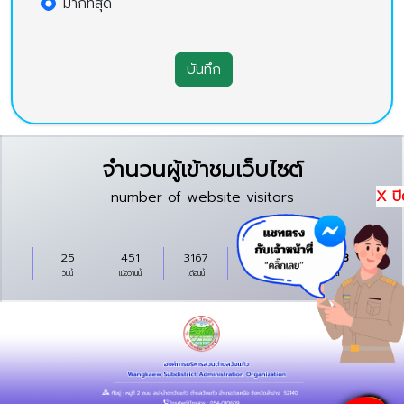
มากที่สุด
บันทึก
จำนวนผู้เข้าชมเว็บไซต์
X ปิ
number of website visitors
25
451
3167
111714
314858
วันนี้
เมื่อวานนี้
เดือนนี้
ปีนี้
ทั้งหมด