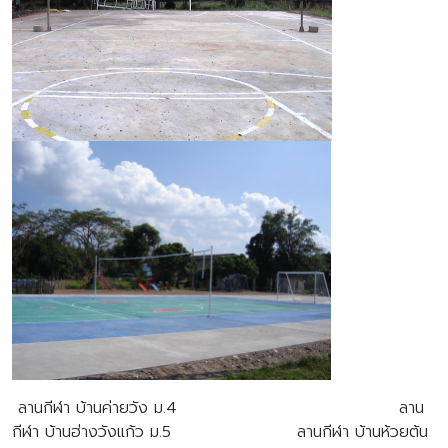
ลานกีฬา บ้านค่ายวัง ม.4 ลาน
กีฬา บ้านฮ่างวังแก้ว ม.5 ลานกีฬา บ้านห้วยต้น